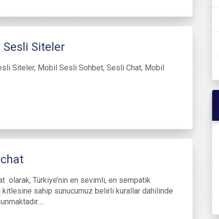
 Sesli Siteler
sli Siteler, Mobil Sesli Sohbet, Sesli Chat, Mobil
lchat
t olarak, Türkiye’nin en sevimli, en sempatik
i kitlesine sahip sunucumuz belirli kurallar dahilinde
sunmaktadır….