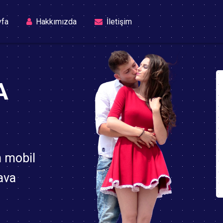
(current)
yfa
Hakkımızda
İletişim
A
n mobil
ava