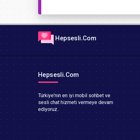
Hepsesli.Com
Hepsesli.Com
Türkiye'nin en iyi mobil sohbet ve
sesli chat hizmeti vermeye devam
ediyoruz..