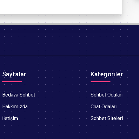
Sayfalar
Kategoriler
Bedava Sohbet
Sohbet Odaları
Hakkımızda
Chat Odaları
İletişim
Sohbet Siteleri