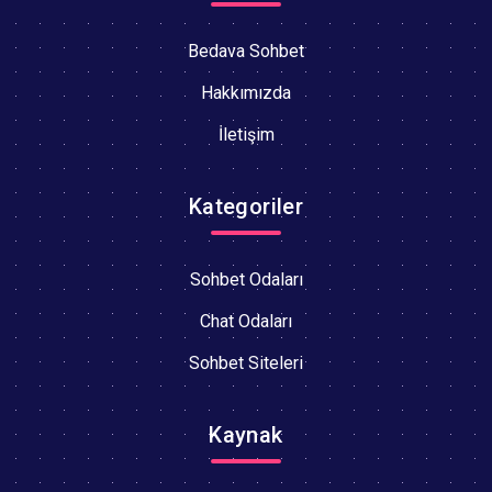
Bedava Sohbet
Hakkımızda
İletişim
Kategoriler
Sohbet Odaları
Chat Odaları
Sohbet Siteleri
Kaynak