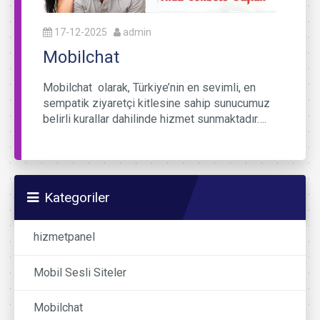
17-12-2025
admin
Mobilchat
Mobilchat olarak, Türkiye’nin en sevimli, en
sempatik ziyaretçi kitlesine sahip sunucumuz
belirli kurallar dahilinde hizmet sunmaktadır….
Kategoriler
hizmetpanel
Mobil Sesli Siteler
Mobilchat