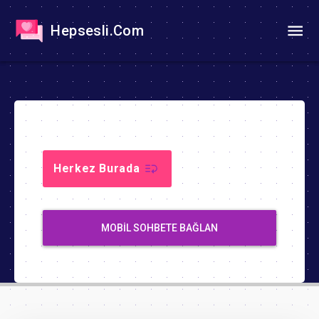
Hepsesli.Com
Herkez Burada
MOBIL SOHBETE BAĞLAN