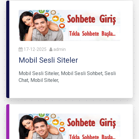
17-12-2025
admin
Mobil Sesli Siteler
Mobil Sesli Siteler, Mobil Sesli Sohbet, Sesli
Chat, Mobil Siteler,