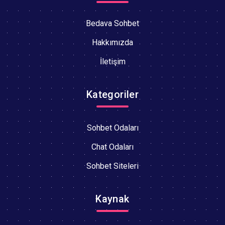
Bedava Sohbet
Hakkımızda
İletişim
Kategoriler
Sohbet Odaları
Chat Odaları
Sohbet Siteleri
Kaynak