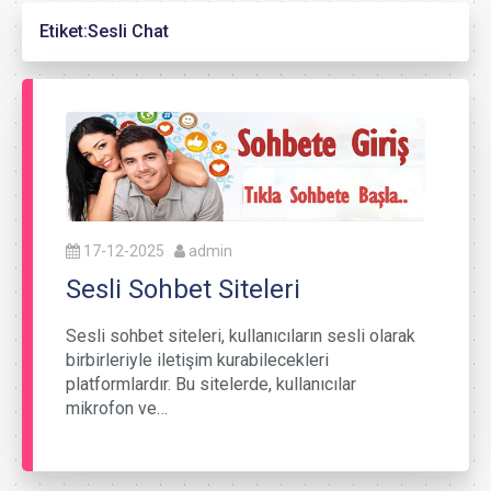
Etiket:
Sesli Chat
17-12-2025
admin
Sesli Sohbet Siteleri
Sesli sohbet siteleri, kullanıcıların sesli olarak
birbirleriyle iletişim kurabilecekleri
platformlardır. Bu sitelerde, kullanıcılar
mikrofon ve…