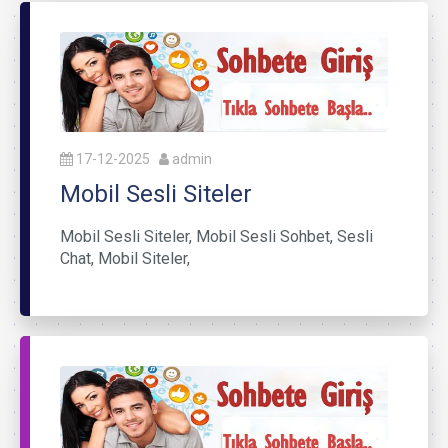
17-12-2025
admin
Mobil Sesli Siteler
Mobil Sesli Siteler, Mobil Sesli Sohbet, Sesli
Chat, Mobil Siteler,